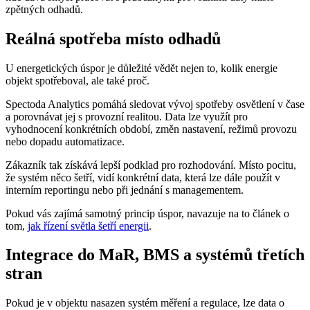
zpětných odhadů.
Reálná spotřeba místo odhadů
U energetických úspor je důležité vědět nejen to, kolik energie
objekt spotřeboval, ale také proč.
Spectoda Analytics pomáhá sledovat vývoj spotřeby osvětlení v čase
a porovnávat jej s provozní realitou. Data lze využít pro
vyhodnocení konkrétních období, změn nastavení, režimů provozu
nebo dopadu automatizace.
Zákazník tak získává lepší podklad pro rozhodování. Místo pocitu,
že systém něco šetří, vidí konkrétní data, která lze dále použít v
interním reportingu nebo při jednání s managementem.
Pokud vás zajímá samotný princip úspor, navazuje na to článek o
tom,
jak řízení světla šetří energii
.
Integrace do MaR, BMS a systémů třetích
stran
Pokud je v objektu nasazen systém měření a regulace, lze data o