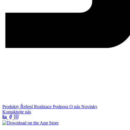
Produkty
Řešení
Realizace
Podpora
O nás
Novinky
Kontaktujte nás