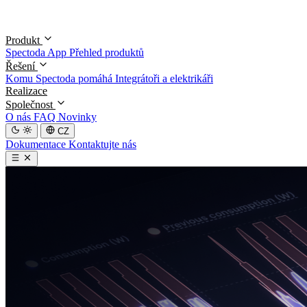
Produkt
Spectoda App
Přehled produktů
Řešení
Komu Spectoda pomáhá
Integrátoři a elektrikáři
Realizace
Společnost
O nás
FAQ
Novinky
CZ
Dokumentace
Kontaktujte nás