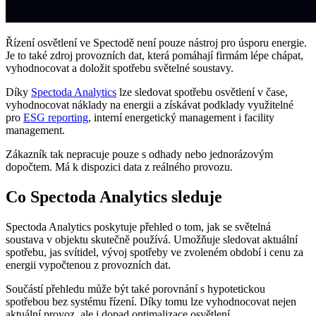
Řízení osvětlení ve Spectodě není pouze nástroj pro úsporu energie.
Je to také zdroj provozních dat, která pomáhají firmám lépe chápat,
vyhodnocovat a doložit spotřebu světelné soustavy.
Díky
Spectoda Analytics
lze sledovat spotřebu osvětlení v čase,
vyhodnocovat náklady na energii a získávat podklady využitelné
pro
ESG reporting
, interní energetický management i facility
management.
Zákazník tak nepracuje pouze s odhady nebo jednorázovým
dopočtem. Má k dispozici data z reálného provozu.
Co Spectoda Analytics sleduje
Spectoda Analytics poskytuje přehled o tom, jak se světelná
soustava v objektu skutečně používá. Umožňuje sledovat aktuální
spotřebu, jas svítidel, vývoj spotřeby ve zvoleném období i cenu za
energii vypočtenou z provozních dat.
Součástí přehledu může být také porovnání s hypotetickou
spotřebou bez systému řízení. Díky tomu lze vyhodnocovat nejen
aktuální provoz, ale i dopad optimalizace osvětlení.