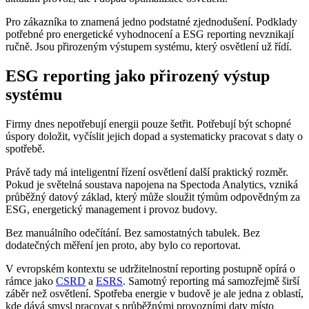
Pro zákazníka to znamená jedno podstatné zjednodušení. Podklady
potřebné pro energetické vyhodnocení a ESG reporting nevznikají
ručně. Jsou přirozeným výstupem systému, který osvětlení už řídí.
ESG reporting jako přirozený výstup
systému
Firmy dnes nepotřebují energii pouze šetřit. Potřebují být schopné
úspory doložit, vyčíslit jejich dopad a systematicky pracovat s daty o
spotřebě.
Právě tady má inteligentní řízení osvětlení další praktický rozměr.
Pokud je světelná soustava napojena na Spectoda Analytics, vzniká
průběžný datový základ, který může sloužit týmům odpovědným za
ESG, energetický management i provoz budovy.
Bez manuálního odečítání. Bez samostatných tabulek. Bez
dodatečných měření jen proto, aby bylo co reportovat.
V evropském kontextu se udržitelnostní reporting postupně opírá o
rámce jako
CSRD
a
ESRS
. Samotný reporting má samozřejmě širší
záběr než osvětlení. Spotřeba energie v budově je ale jedna z oblastí,
kde dává smysl pracovat s průběžnými provozními daty místo