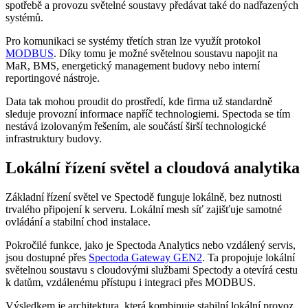
spotřebě a provozu světelné soustavy předávat také do nadřazených
systémů.
Pro komunikaci se systémy třetích stran lze využít protokol
MODBUS
. Díky tomu je možné světelnou soustavu napojit na
MaR, BMS, energetický management budovy nebo interní
reportingové nástroje.
Data tak mohou proudit do prostředí, kde firma už standardně
sleduje provozní informace napříč technologiemi. Spectoda se tím
nestává izolovaným řešením, ale součástí širší technologické
infrastruktury budovy.
Lokální řízení světel a cloudová analytika
Základní řízení světel ve Spectodě funguje lokálně, bez nutnosti
trvalého připojení k serveru. Lokální mesh síť zajišťuje samotné
ovládání a stabilní chod instalace.
Pokročilé funkce, jako je Spectoda Analytics nebo vzdálený servis,
jsou dostupné přes
Spectoda Gateway GEN2
. Ta propojuje lokální
světelnou soustavu s cloudovými službami Spectody a otevírá cestu
k datům, vzdálenému přístupu i integraci přes MODBUS.
Výsledkem je architektura, která kombinuje stabilní lokální provoz,