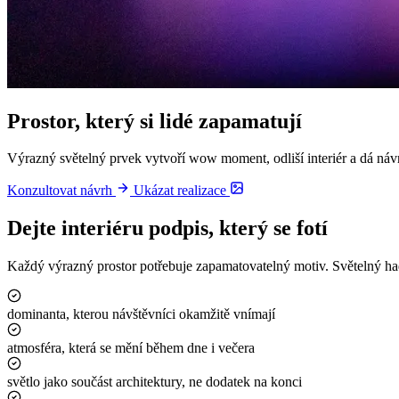
Prostor, který si lidé zapamatují
Výrazný světelný prvek vytvoří wow moment, odliší interiér a dá návr
Konzultovat návrh
Ukázat realizace
Dejte interiéru podpis, který se fotí
Každý výrazný prostor potřebuje zapamatovatelný motiv. Světelný had n
dominanta, kterou návštěvníci okamžitě vnímají
atmosféra, která se mění během dne i večera
světlo jako součást architektury, ne dodatek na konci