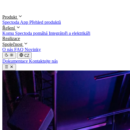
Produkt
Spectoda App
Přehled produktů
Řešení
Komu Spectoda pomáhá
Integrátoři a elektrikáři
Realizace
Společnost
O nás
FAQ
Novinky
CZ
Dokumentace
Kontaktujte nás