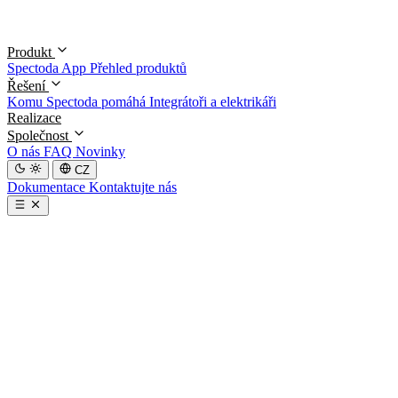
Produkt
Spectoda App
Přehled produktů
Řešení
Komu Spectoda pomáhá
Integrátoři a elektrikáři
Realizace
Společnost
O nás
FAQ
Novinky
CZ
Dokumentace
Kontaktujte nás